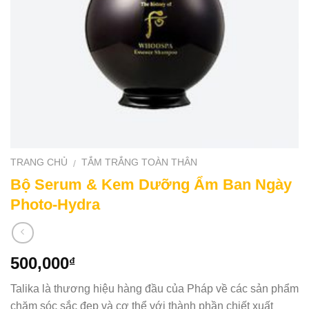
TRANG CHỦ
TẮM TRẮNG TOÀN THÂN
/
Bộ Serum & Kem Dưỡng Ẩm Ban Ngày
Photo-Hydra
500,000
₫
Talika là thương hiệu hàng đầu của Pháp về các sản phẩm
chăm sóc sắc đẹp và cơ thể với thành phần chiết xuất