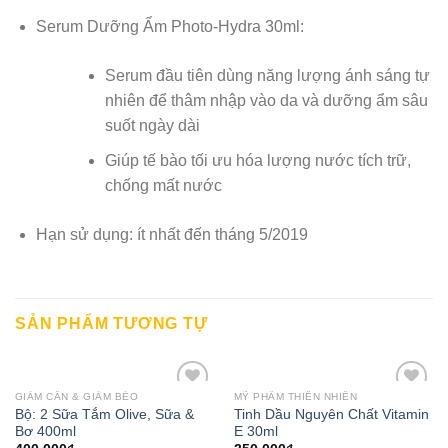
Serum Dưỡng Ẩm Photo-Hydra 30ml:
Serum đầu tiên dùng năng lượng ánh sáng tự
nhiên để thâm nhập vào da và dưỡng ẩm sâu
suốt ngày dài
Giúp tế bào tối ưu hóa lượng nước tích trữ,
chống mất nước
Hạn sử dụng: ít nhất đến tháng 5/2019
SẢN PHẨM TƯƠNG TỰ
GIẢM CÂN & GIẢM BÉO
MỸ PHẨM THIÊN NHIÊN
Add to
Add to
Bộ: 2 Sữa Tắm Olive, Sữa &
Tinh Dầu Nguyên Chất Vitamin
Wishlist
Wishlist
Bơ 400ml
E 30ml